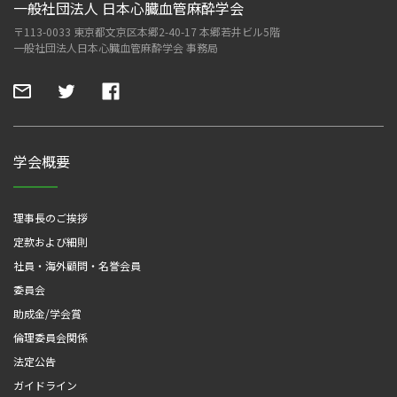
一般社団法人 日本心臓血管麻酔学会
〒113-0033 東京都文京区本郷2-40-17 本郷若井ビル5階
一般社団法人日本心臓血管麻酔学会 事務局
学会概要
理事長のご挨拶
定款および細則
社員・海外顧問・名誉会員
委員会
助成金/学会賞
倫理委員会関係
法定公告
ガイドライン