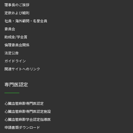
理事長のご挨拶
定款および細則
社員・海外顧問・名誉会員
委員会
助成金/学会賞
倫理委員会関係
法定公告
ガイドライン
関連サイトへのリンク
専門医認定
心臓血管麻酔専門医認定
心臓血管麻酔専門医認定施設
心臓血管麻酔学会認定指導医
申請書類ダウンロード