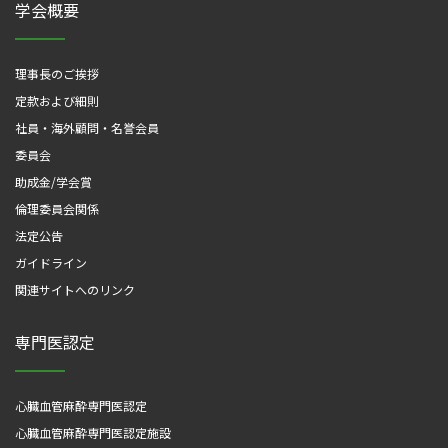
学会概要
理事長のご挨拶
定款および細則
社員・海外顧問・名誉会員
委員会
助成金/学会賞
倫理委員会関係
法定公告
ガイドライン
関連サイトへのリンク
専門医認定
心臓血管麻酔専門医認定
心臓血管麻酔専門医認定施設