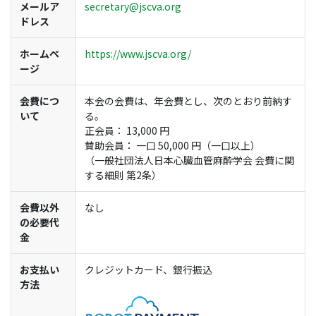
メールア
secretary@jscva.org
ドレス
ホームペ
https://www.jscva.org/
ージ
会費につ
本会の会費は、年会費とし、次のとおり前納す
いて
る。
正会員： 13,000 円
賛助会員： 一口 50,000 円（一口以上）
（一般社団法人日本心臓血管麻酔学会 会費に関
する細則 第2条）
会費以外
なし
の必要代
金
お支払い
クレジットカード、銀行振込
方法