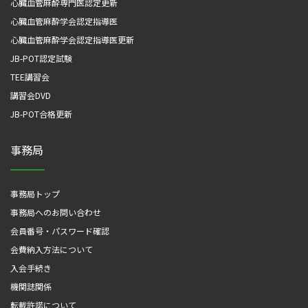
心臓血管麻酔専門医認定更新
心臓血管麻酔学会認定指導医
心臓血管麻酔学会認定指導医更新
JB-POT認定試験
TEE講習会
講習会DVD
JB-POT合格更新
事務局
事務局トップ
事務局へのお問い合わせ
会員番号・パスワード確認
会費納入方法について
入会手続き
機関誌関係
転載許諾について