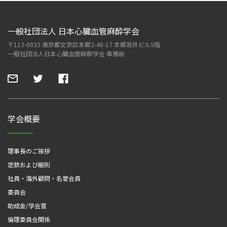
一般社団法人 日本心臓血管麻酔学会
〒113-0033 東京都文京区本郷2-40-17 本郷若井ビル5階
一般社団法人日本心臓血管麻酔学会 事務局
学会概要
理事長のご挨拶
定款および細則
社員・海外顧問・名誉会員
委員会
助成金/学会賞
倫理委員会関係