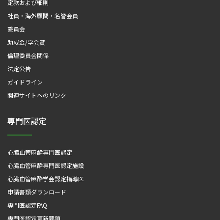
定款および細則
社員・海外顧問・名誉会員
委員会
助成金/学会賞
倫理委員会関係
法定公告
ガイドライン
関連サイトへのリンク
専門医認定
心臓血管麻酔専門医認定
心臓血管麻酔専門医認定施設
心臓血管麻酔学会認定指導医
申請書類ダウンロード
専門医認定FAQ
専門医認定更新要領