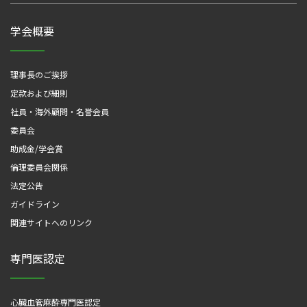
学会概要
理事長のご挨拶
定款および細則
社員・海外顧問・名誉会員
委員会
助成金/学会賞
倫理委員会関係
法定公告
ガイドライン
関連サイトへのリンク
専門医認定
心臓血管麻酔専門医認定