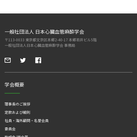
一般社団法人 日本心臓血管麻酔学会
〒113-0033 東京都文京区本郷2-40-17 本郷若井ビル5階
一般社団法人日本心臓血管麻酔学会 事務局
学会概要
理事長のご挨拶
定款および細則
社員・海外顧問・名誉会員
委員会
助成金/学会賞